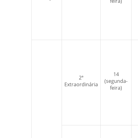
feira)
14
2ª
(segunda-
Extraordinária
feira)