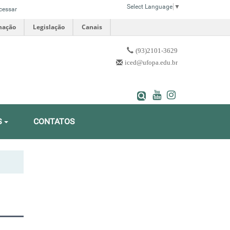
Select Language
▼
cessar
mação
Legislação
Canais
(93)2101-3629
iced@ufopa.edu.br
S
CONTATOS