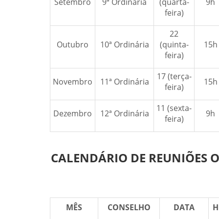
Setembro
9ª Ordinária
(quarta-
9h
feira)
22
Outubro
10ª Ordinária
(quinta-
15h
feira)
17 (terça-
Novembro
11ª Ordinária
15h
feira)
11 (sexta-
Dezembro
12ª Ordinária
9h
feira)
CALENDÁRIO DE REUNIÕES O
MÊS
CONSELHO
DATA