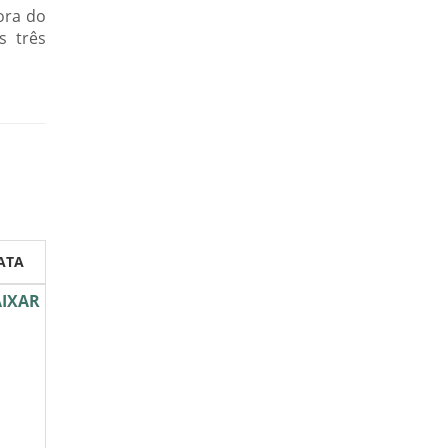
ora do
s três
ATA
IXAR