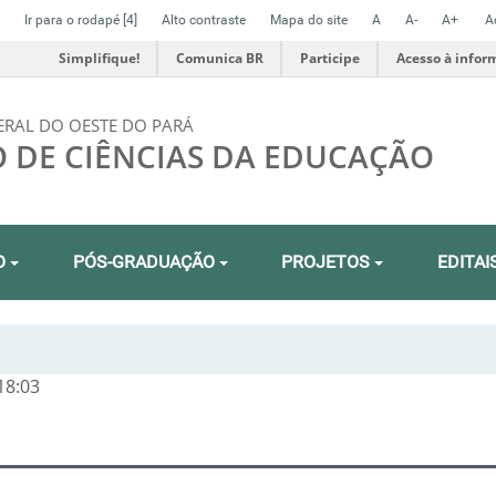
Ir para o rodapé
[4]
Alto contraste
Mapa do site
A
A-
A+
A
Simplifique!
Comunica BR
Participe
Acesso à infor
ERAL DO OESTE DO PARÁ
O DE CIÊNCIAS DA EDUCAÇÃO
O
PÓS-GRADUAÇÃO
PROJETOS
EDITAI
18:03