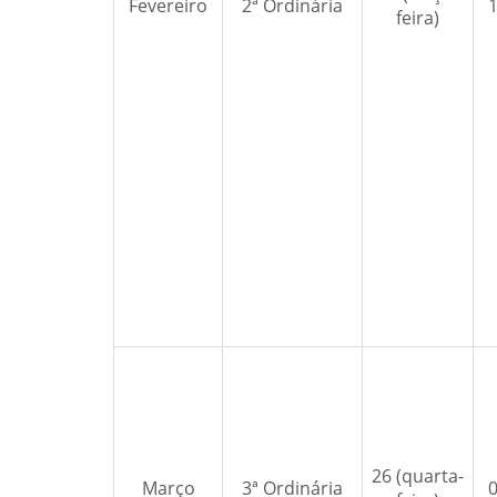
Fevereiro
2ª Ordinária
feira)
26 (quarta-
Março
3ª Ordinária