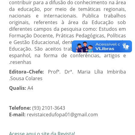
contribuir para a difusão do conhecimento na área
da educação, por meio de temáticas regionais,
nacionais e internacionais. Publica trabalhos
originais, referentes à área da Educação sob
diferentes campos da pesquisa como: Estudos em
Formação Docente, Práticas Pedagógicas, Políticas
e Gestão Educacional, dentre outras temáticas da
Educação. São aceitos trabalhos em português e
espanhol, na forma de conferências, artigos e
resenhas.
Editora–Chefe:
Profª. Drª. Maria Lília Imbiriba
Sousa Colares.
Qualis:
A4
Telefone:
(93) 2101-3643
E-mail:
revistaicedufopa01@gmail.com
Acesse aqui o site da Revista!