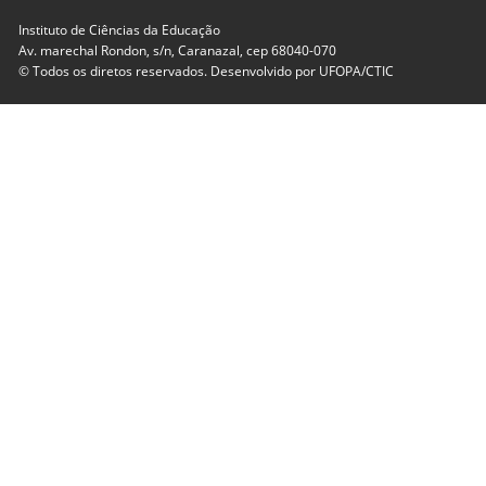
Instituto de Ciências da Educação
Av. marechal Rondon, s/n, Caranazal, cep 68040-070
© Todos os diretos reservados. Desenvolvido por
UFOPA/CTIC