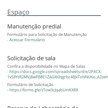
Espaço
Manutenção predial
Formulário para Solicitação de Manutenção
-
Acessar Formulário
Solicitação de sala
Confira a disponibilidade no Mapa de Salas
-
https://docs.google.com/spreadsheets/d/e/2PACX-
1vS8YtR2MVj8wPB8E1ZAGI60qgrbc48JxToNNU6o_A2zehB
Formulário de Solicitação
-
https://forms.gle/zTow3cJqabUinKXR8